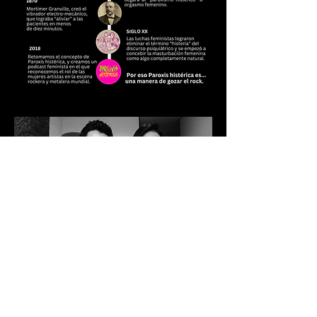
¿Quiénes somos?
Karen Ortiz Cuchivague es la
c
readora de la idea original, además
es la guionista, locutora y editora de
contenidos. Es trabajadora social y
Magíster en Educación con énfasis
en lenguajes y literaturas de la
Universidad Nacional de Colombia,