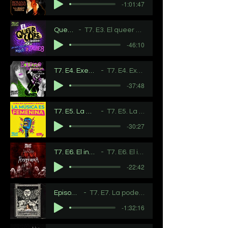
-1:01:47
Queer core
T7. E3. El queer core lésbico de Lo
-46:10
T7. E4. Exene Cervenka y la genialidad de X
T7. E4. Exene Cervenka y la genialidad de X
-37:48
T7. E5. La música es femenina. Karolina Guajardo
T7. E5. La música es femenina. Karolina Guajardo
-30:27
T7. E6. El increíble heavy metal de Hysterica
T7. E6. El increíble heavy metal de Hysterica
-22:42
Episodio SBmezclalow
T7. E7. La poderosa ilustración de Subhuman being
-1:32:16