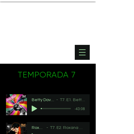
TEMPORADA 7
Betty Davis: la diosa del funk
T7. E1. Betty Davis: la diosa del funk
-43:08
Roxana Restrepo
T7. E2. Roxana Restrepo: toda mujer es una historia