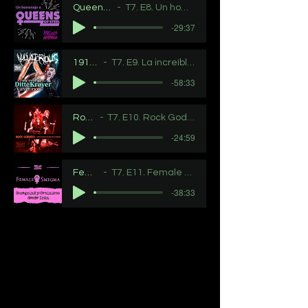
Queens of steel_mezcla
T7. E8. Un homenaje a Queens of steel webzine
-29:37
191by-9dm1r
T7. E9. La increíble Ditte Krøyer de Vulvatorious
-58:33
Rock goddess
T7. E10. Rock Goddess, la gran cuota femenina del NWOBHM
-24:59
Female smegma
T7. E11. Female smegma, goregrind y feminismo desde Irán
-38:33