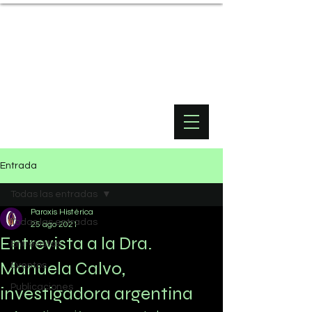
Entrada
Todas las entradas
Paroxis Histérica
Todas las entradas
25 ago 2021
Entrevista a la Dra.
Entrevistas
Manuela Calvo,
Eventos
Publicaciones
investigadora argentina