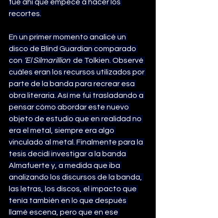
fue ahí que empecé a hacer los 
recortes.
En un primer momento analicé un 
disco de Blind Guardian comparado 
con 
‘El Silmarillion’
 de Tolkien. Observé 
cuáles eran los recursos utilizados por 
parte de la banda para recrear esa 
obra literaria. Así me fui trasladando a 
pensar cómo abordar este nuevo 
objeto de estudio que en realidad no 
era el metal, siempre era algo 
vinculado al metal. Finalmente para la 
tesis decidí investigar a la banda 
Almafuerte y, a medida que iba 
analizando los discursos de la banda, 
las letras, los discos, el impacto que 
tenía también en lo que después 
llamé escena, pero que en ese 